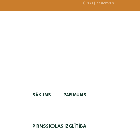
(+371) 63426918
SĀKUMS
PAR MUMS
PIRMSSKOLAS IZGLĪTĪBA