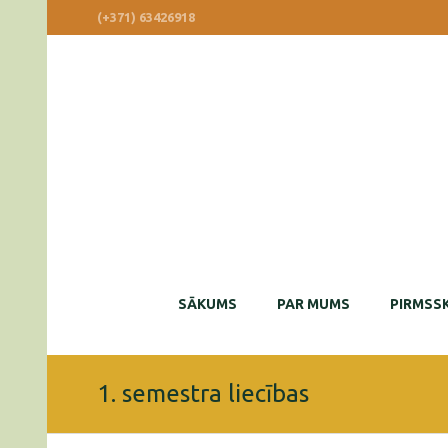
(+371) 63426918
SĀKUMS
PAR MUMS
PIRMSSK
1. semestra liecības