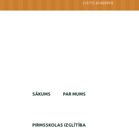
(+371) 63426918
SĀKUMS
PAR MUMS
PIRMSSKOLAS IZGLĪTĪBA