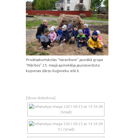
Privātsakumskolas “Varavīksne” jaunākā grupa
“Mārītes” 25. maijā apmeklēja jaunizveidoto
kopienas dārzu Kuģinieku ielā 6.
[Show slideshow]