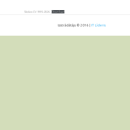
Skolas-CV-1995-2026
Download
Izstrādātājs © 2016 |
IT Līderis