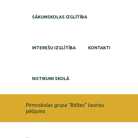
SĀKUMSKOLAS IZGLĪTĪBA
INTEREŠU IZGLĪTĪBA
KONTAKTI
NOTIKUMI SKOLĀ
Pirmsskolas grupa “Bitītes” tauriņu
pētījums