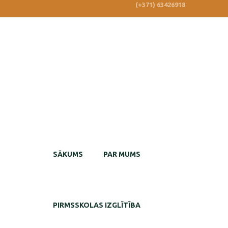
(+371) 63426918
SĀKUMS
PAR MUMS
PIRMSSKOLAS IZGLĪTĪBA