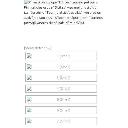
Pirmsskolas grupa “Bitītes” visu maiju ļoti cītīgi
izzināja tēmu “Tauriņu attīstības cikls”, vērojot un
audzējot tauriņus – sākot no kāpuriņiem. Tauriņus
pirmajā vasaras dienā palaidām brīvībā.
[Show slideshow]