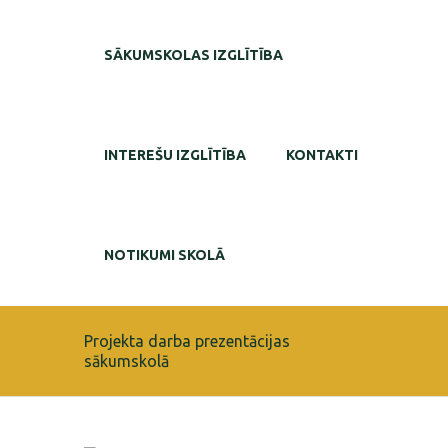
SĀKUMSKOLAS IZGLĪTĪBA
INTEREŠU IZGLĪTĪBA
KONTAKTI
NOTIKUMI SKOLĀ
Projekta darba prezentācijas
sākumskolā