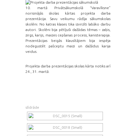
10. martā Privātsākumskolā “Varavīksne”
norisinājās skolas kārtas projekta darba
prezentācija. Savu veikumu rādīja sākumskolas
skolēni. No katras klases tika izvirzīti labāko darbu
autori. Skolēni bija pētījuši dažādas tēmas – zaķis,
zirgs, karijs, maizes cepšanas process, kanisterapija.
Prezentācijas beigās klausītājiem bija iespēja
nodegustēt pašceptu maizi un dažādus karija
veidus.
Projekta darba prezentācijas skolas kārta notiks arī
24., 31. martā.
slīdrāde