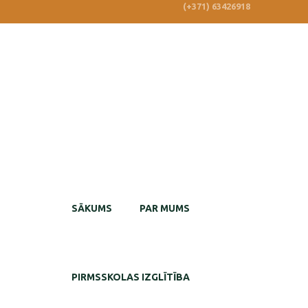
(+371) 63426918
SĀKUMS
PAR MUMS
PIRMSSKOLAS IZGLĪTĪBA