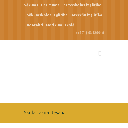
Sākums
Par mums
Pirmsskolas izglītība
Sākumskolas izglītība
Interešu izglītība
Kontakti
Notikumi skolā
(+371) 63426918
Skolas akreditēšana