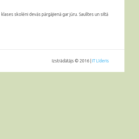
klases skolēni devās pārgājienā gar jūru. Saulītes un siltā
Izstrādātājs © 2016 |
IT Līderis