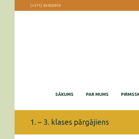
(+371) 63426918
SĀKUMS
PAR MUMS
PIRMSSK
1. – 3. klases pārgājiens