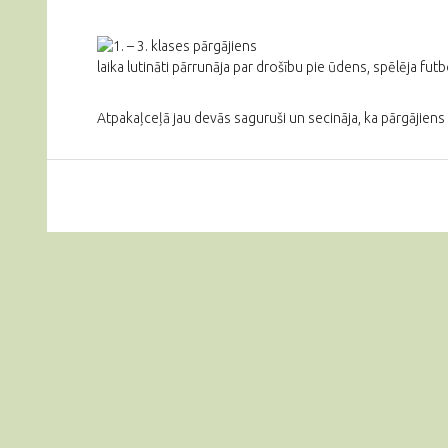
laika lutināti pārrunāja par drošību pie ūdens, spēlēja fut
Atpakaļceļā jau devās saguruši un secināja, ka pārgājiens n