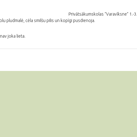
Privātsākumskolas “Varavīksne” 1.-3. 
bolu pludmalē, cēla smilšu pilis un kopīgi pusdienoja.
av joka lieta.