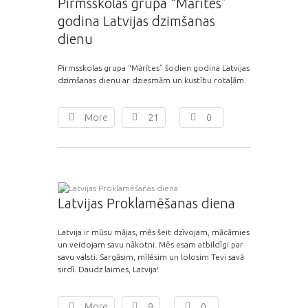
Pirmsskolas grupa “Mārītes”
godina Latvijas dzimšanas
dienu
Pirmsskolas grupa “Mārītes” šodien godina Latvijas
dzimšanas dienu ar dziesmām un kustību rotaļām.
More
21
0
Latvijas Proklamēšanas diena
Latvija ir mūsu mājas, mēs šeit dzīvojam, mācāmies
un veidojam savu nākotni. Mēs esam atbildīgi par
savu valsti. Sargāsim, mīlēsim un lolosim Tevi savā
sirdī. Daudz laimes, Latvija!
More
9
0