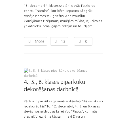
13. decembrī 4. klases skolēni devās folkloras
centru “Namīns”, kur bērni iepazina kā agrāk
svinēja ziemas saulgriežus. Ar aizrautību
klausījāmies ticējumus, minējām mīklas, iejutāmies
ķekatnieku lomā, gājām rotaļās un baudījām
More
13
0
4., 5., 6. klases piparkūku
dekorēšanas darbnīcā.
Kāda ir piparkūkas galvenā sastāvdaļa? Kā var skaisti
izdekorēt tās? To, 12. decembrī, 4., 5. un 6.klases
devās noskaidrot uz kafejnīcu “Papus”, kur mūs
viesmīlīgi uzņēma tās saimnieki Dina un