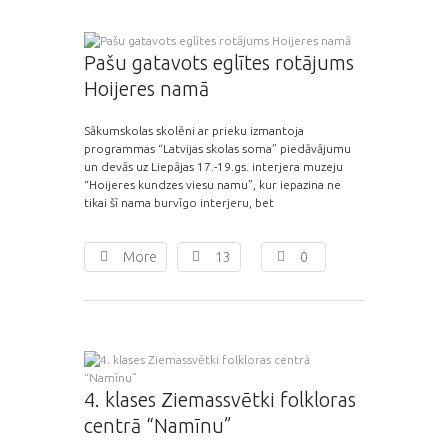
Pašu gatavots eglītes rotājums
Hoijeres namā
Sākumskolas skolēni ar prieku izmantoja
programmas “Latvijas skolas soma” piedāvājumu
un devās uz Liepājas 17.-19.gs. interjera muzeju
“Hoijeres kundzes viesu namu”, kur iepazina ne
tikai šī nama burvīgo interjeru, bet
More
13
0
4. klases Ziemassvētki folkloras
centrā “Namīnu”