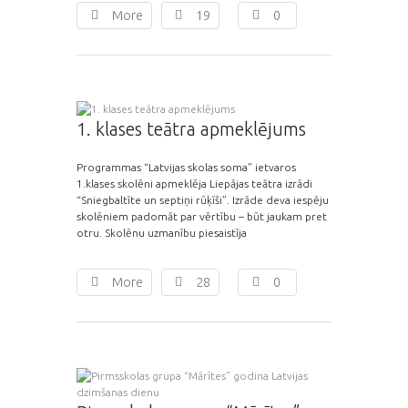
More
19
0
1. klases teātra apmeklējums
Programmas “Latvijas skolas soma” ietvaros
1.klases skolēni apmeklēja Liepājas teātra izrādi
“Sniegbaltīte un septiņi rūķīši”. Izrāde deva iespēju
skolēniem padomāt par vērtību – būt jaukam pret
otru. Skolēnu uzmanību piesaistīja
More
28
0