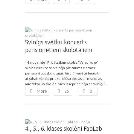
Svinīgs svētku koncerts
pensionētiem skolotājiem
14.novembrī Privātsākumskolas “Varavīksne”
skolas direktore aicināja pie mums ciemos
pensionētos skolotājus, lai viņi varētu baudīt
atkalsatikšanās prieku. Mūsu skolas pirmsskolas
audzēkņi un skolēni viesus iepriecināja ar svinīgu...
More
25
0
4., 5., 6. klases skolēni FabLab