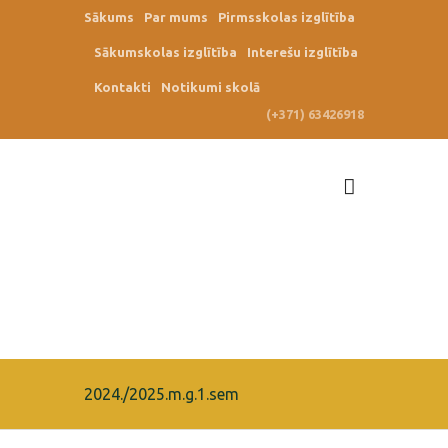
Sākums
Par mums
Pirmsskolas izglītība
Sākumskolas izglītība
Interešu izglītība
Kontakti
Notikumi skolā
(+371) 63426918
2024./2025.m.g.1.sem