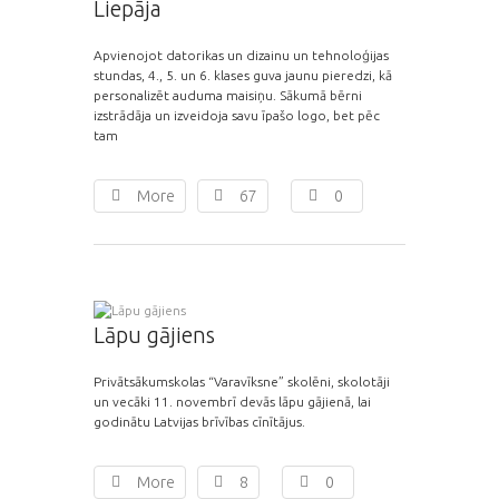
Liepāja
Apvienojot datorikas un dizainu un tehnoloģijas
stundas, 4., 5. un 6. klases guva jaunu pieredzi, kā
personalizēt auduma maisiņu. Sākumā bērni
izstrādāja un izveidoja savu īpašo logo, bet pēc
tam
More
67
0
Lāpu gājiens
Privātsākumskolas “Varavīksne” skolēni, skolotāji
un vecāki 11. novembrī devās lāpu gājienā, lai
godinātu Latvijas brīvības cīnītājus.
More
8
0