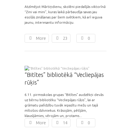
Atzīmējot Mārtiņdienu, skolēni piedalījās viktorīnā
“Zini vai mini”, kuras laikā pārbaudīja savas jau
esošās zināšanas par šiem svētkiem, kā arī ieguva
jaunu, interesantu informāciju.
More
23
0
“Bitītes” bibliotēkā “Vecliepājas
rūķis”
6.11. pirmsskolas grupas “Bitītes” audzēkņi devās
uz bērnu bibliotēku “Vecliepājas rūķis”, lai ar
grāmatu palīdzību tuvāk iepazītu mežu un tajā
mītošos dzīvniekus. Krāsojām, pētījām,
klausījāmies, vērojām un, protams...
More
14
0