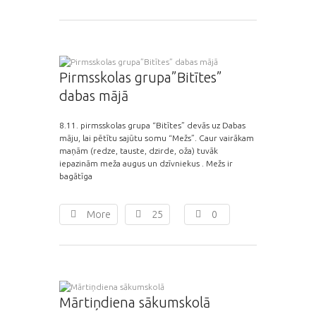
Pirmsskolas grupa”Bitītes”
dabas mājā
8.11. pirmsskolas grupa “Bitītes” devās uz Dabas
māju, lai pētītu sajūtu somu “Mežs”. Caur vairākam
maņām (redze, tauste, dzirde, oža) tuvāk
iepazinām meža augus un dzīvniekus . Mežs ir
bagātīga
More
25
0
Mārtiņdiena sākumskolā