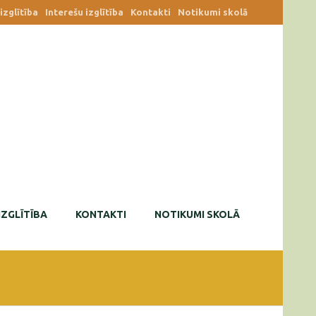
zglītība
Interešu izglītība
Kontakti
Notikumi skolā
IZGLĪTĪBA
KONTAKTI
NOTIKUMI SKOLĀ