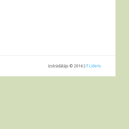
Izstrādātājs © 2016 |
IT Līderis