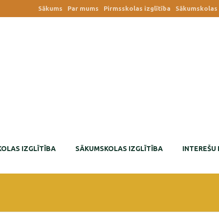
Sākums
Par mums
Pirmsskolas izglītība
Sākumskolas i
OLAS IZGLĪTĪBA
SĀKUMSKOLAS IZGLĪTĪBA
INTEREŠU 