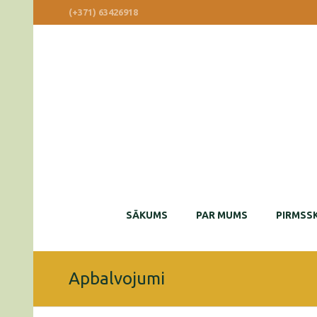
(+371) 63426918
SĀKUMS
PAR MUMS
PIRMSSK
Apbalvojumi