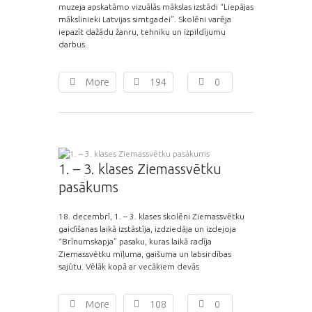
muzeja apskatāmo vizuālās mākslas izstādi “Liepājas
mākslinieki Latvijas simtgadei”. Skolēni varēja
iepazīt dažādu žanru, tehniku un izpildījumu
darbus.
More
194
0
1. – 3. klases Ziemassvētku
pasākums
18. decembrī, 1. – 3. klases skolēni Ziemassvētku
gaidīšanas laikā izstāstīja, izdziedāja un izdejoja
“Brīnumskapja” pasaku, kuras laikā radīja
Ziemassvētku mīļuma, gaišuma un labsirdības
sajūtu. Vēlāk kopā ar vecākiem devās
More
108
0