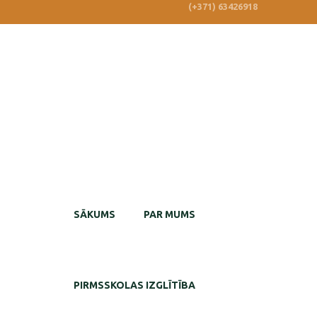
(+371) 63426918
SĀKUMS
PAR MUMS
PIRMSSKOLAS IZGLĪTĪBA