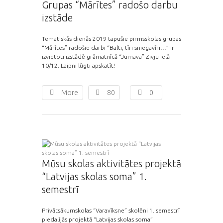
Grupas “Mārītes” radošo darbu
izstāde
Tematiskās dienās 2019 tapušie pirmsskolas grupas
“Mārītes” radošie darbi “Balti, tīri sniegavīri…” ir
izvietoti izstādē grāmatnīcā “Jumava” Zivju ielā
10/12. Laipni lūgti apskatīt!
More
80
0
Mūsu skolas aktivitātes projektā
“Latvijas skolas soma” 1.
semestrī
Privātsākumskolas “Varavīksne” skolēni 1. semestrī
piedalījās projektā “Latvijas skolas soma”