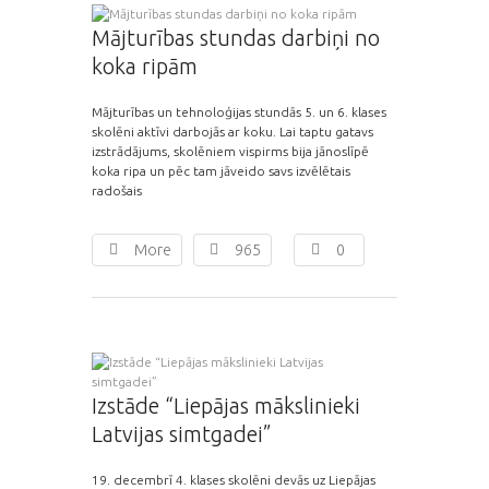
Mājturības stundas darbiņi no
koka ripām
Mājturības un tehnoloģijas stundās 5. un 6. klases
skolēni aktīvi darbojās ar koku. Lai taptu gatavs
izstrādājums, skolēniem vispirms bija jānoslīpē
koka ripa un pēc tam jāveido savs izvēlētais
radošais
More
965
0
Izstāde “Liepājas mākslinieki
Latvijas simtgadei”
19. decembrī 4. klases skolēni devās uz Liepājas