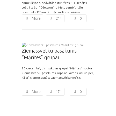
apmeklējot piedāvātās aktivitātes: 1 ) Liepājas
teātrī izrādi “Dželsomīno Melu zemē”. Itāļu
rakstnieka Džanni Rodāri radītais puisēns...
More
214
0
Ziemassvētku pasākums
“Mārītes” grupai
20.decembrī, pirmsskolas grupai “Mārītes” notika
Ziemassvētku pasākums kopā ar Laimes lāci un peli,
kā arī ciemos atnāca Ziemassvētku vecītis.
More
171
0