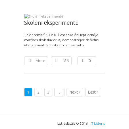
Skolēni eksperimentē
17.decembrī 5. un 6. klases skolēni iepriecināja
mazākos skolasbiedrus, demonstrējot dažādus
eksperimentus un skaidrojot redzēto.
More
186
0
1
2
3
…
Next »
Last »
Izstrādātājs © 2016 |
IT Līderis