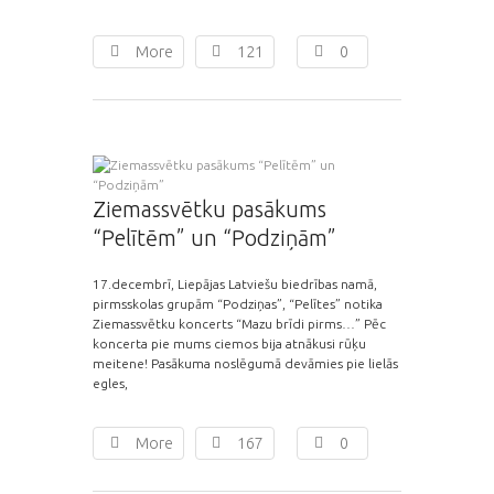
More
121
0
Ziemassvētku pasākums
“Pelītēm” un “Podziņām”
17.decembrī, Liepājas Latviešu biedrības namā,
pirmsskolas grupām “Podziņas”, “Pelītes” notika
Ziemassvētku koncerts “Mazu brīdi pirms…” Pēc
koncerta pie mums ciemos bija atnākusi rūķu
meitene! Pasākuma noslēgumā devāmies pie lielās
egles,
More
167
0