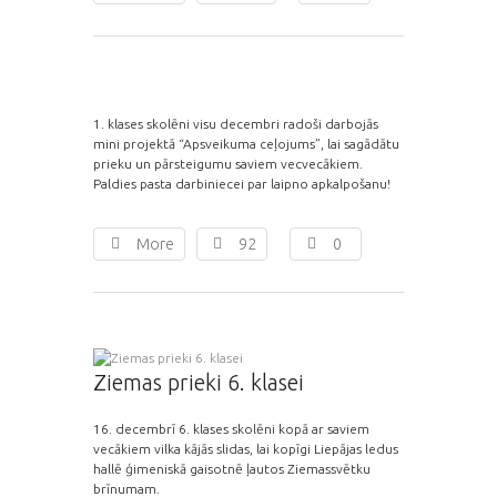
1. klases skolēni visu decembri radoši darbojās
mini projektā “Apsveikuma ceļojums”, lai sagādātu
prieku un pārsteigumu saviem vecvecākiem.
Paldies pasta darbiniecei par laipno apkalpošanu!
More
92
0
Ziemas prieki 6. klasei
16. decembrī 6. klases skolēni kopā ar saviem
vecākiem vilka kājās slidas, lai kopīgi Liepājas ledus
hallē ģimeniskā gaisotnē ļautos Ziemassvētku
brīnumam.