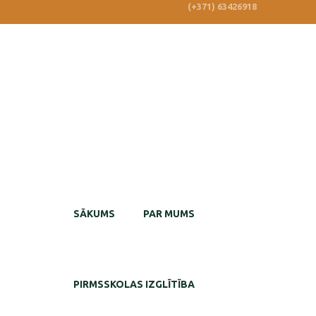
(+371) 63426918
SĀKUMS
PAR MUMS
PIRMSSKOLAS IZGLĪTĪBA