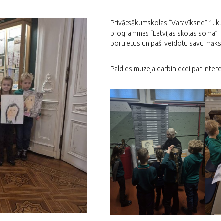
Privātsākumskolas “Varavīksne” 1. kl
programmas “Latvijas skolas soma” i
portretus un paši veidotu savu māks
Paldies muzeja darbiniecei par inte