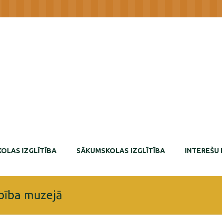
OLAS IZGLĪTĪBA
SĀKUMSKOLAS IZGLĪTĪBA
INTEREŠU 
rbība muzejā