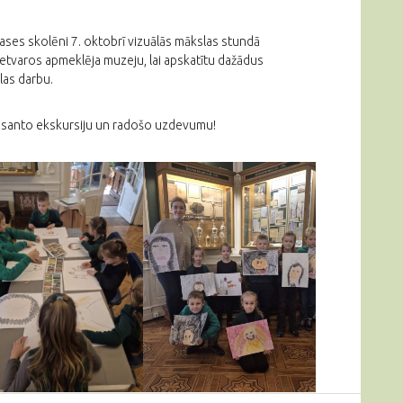
ases skolēni 7. oktobrī vizuālās mākslas stundā
etvaros apmeklēja muzeju, lai apskatītu dažādus
las darbu.
resanto ekskursiju un radošo uzdevumu!