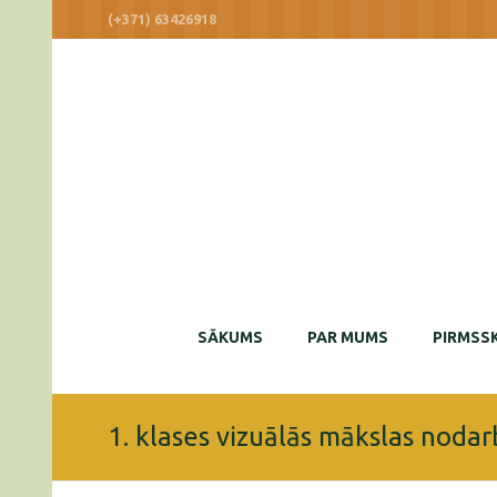
(+371) 63426918
SĀKUMS
PAR MUMS
PIRMSSK
1. klases vizuālās mākslas noda