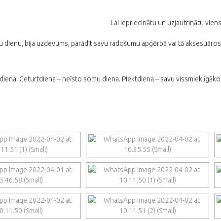
Lai iepriecinātu un uzjautrinātu vie
ru dienu, bija uzdevums, parādīt savu radošumu apģērbā vai tā aksesuāros
u diena. Ceturtdiena – neīsto somu diena. Piektdiena – savu vissmieklīgāk