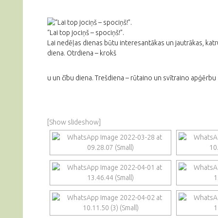
“Lai top jociņš – spociņš!”.
Lai nedēļas dienas būtu interesantākas un jautrākas, kat
diena. Otrdiena – krokš
u un čību diena. Trešdiena – rūtaino un svītraino apģērb
[Show slideshow]