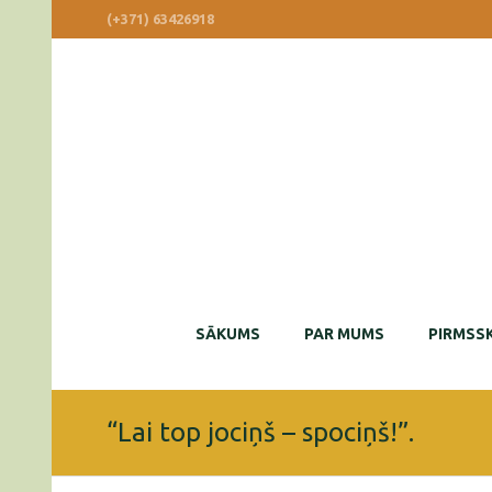
(+371) 63426918
SĀKUMS
PAR MUMS
PIRMSSK
“Lai top jociņš – spociņš!”.