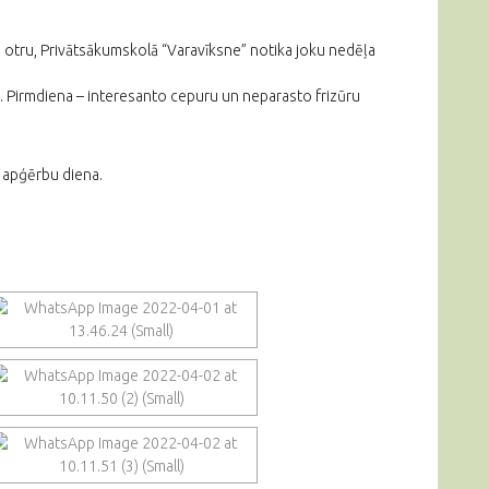
ns otru, Privātsākumskolā “Varavīksne” notika joku nedēļa
. Pirmdiena – interesanto cepuru un neparasto frizūru
o apģērbu diena.