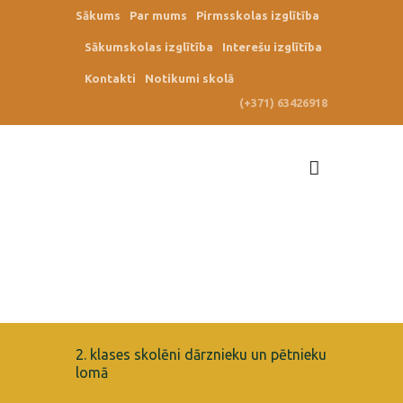
Sākums
Par mums
Pirmsskolas izglītība
Sākumskolas izglītība
Interešu izglītība
Kontakti
Notikumi skolā
(+371) 63426918
2. klases skolēni dārznieku un pētnieku
lomā