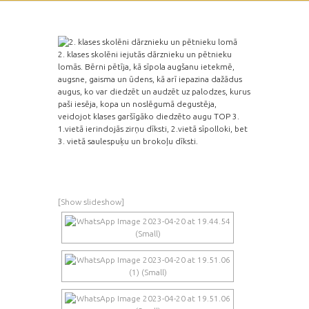
2. klases skolēni iejutās dārznieku un pētnieku
lomās. Bērni pētīja, kā sīpola augšanu ietekmē,
augsne, gaisma un ūdens, kā arī iepazina dažādus
augus, ko var diedzēt un audzēt uz palodzes, kurus
paši iesēja, kopa un noslēgumā degustēja,
veidojot klases garšīgāko diedzēto augu TOP 3.
1.vietā ierindojās zirņu dīksti, 2.vietā sīpolloki, bet
3. vietā saulespuķu un brokoļu dīksti.
[Show slideshow]