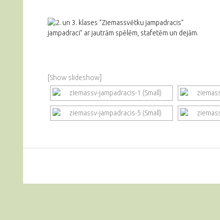
jampadraci” ar jautrām spēlēm, stafetēm un dejām.
[Show slideshow]