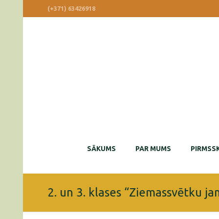
(+371) 63426918
SĀKUMS
PAR MUMS
PIRMSSK
2. un 3. klases “Ziemassvētku j