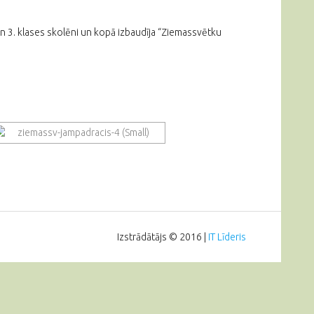
 3. klases skolēni un kopā izbaudīja “Ziemassvētku
Izstrādātājs © 2016 |
IT Līderis