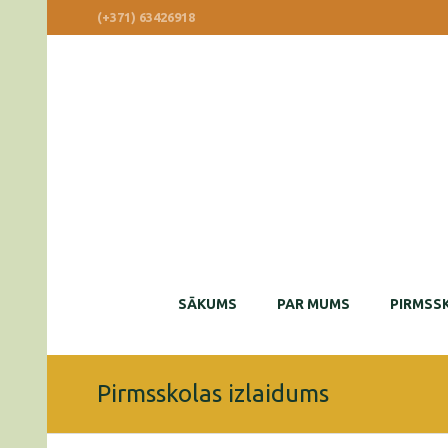
(+371) 63426918
SĀKUMS
PAR MUMS
PIRMSSK
Pirmsskolas izlaidums