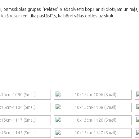
ti, pirmsskolas grupas “Pelītes” 9 absolventi kopā ar skolotājām un mīļaji
iekšnesumiem tika pastāstīts, ka bērni vēlas doties uz skolu.