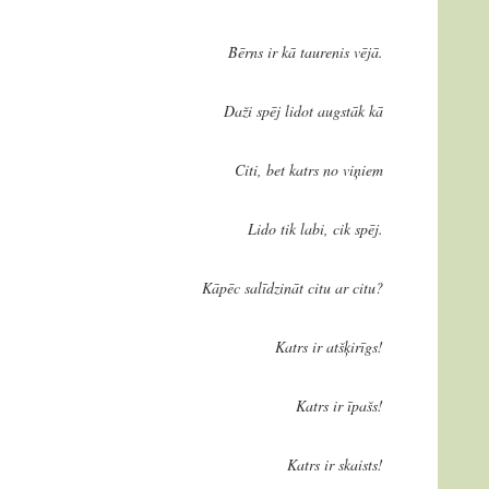
Bērns ir kā taurenis vējā.
Daži spēj lidot augstāk kā
Citi, bet katrs no viņiem
Lido tik labi, cik spēj.
Kāpēc salīdzināt citu ar citu?
Katrs ir atšķirīgs!
Katrs ir īpašs!
Katrs ir skaists!