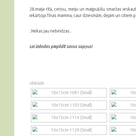
28.maija rītā, ceriņu, meiju un maijpuķīšu smaržas ieskau
iekārtoja Tīnas mamma, caur dziesmām, dejām un citiem pr
..Nekas jau nebeidzas..
Lai izdodas piepildīt savus sapņus!
slīdrāde