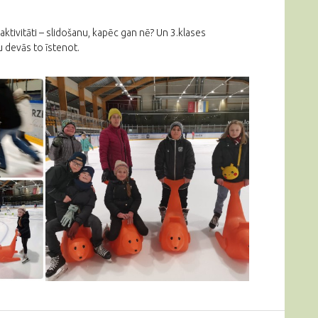
ktivitāti – slidošanu, kapēc gan nē? Un 3.klases
 devās to īstenot.