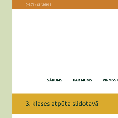
(+371) 63426918
SĀKUMS
PAR MUMS
PIRMSSK
3. klases atpūta slidotavā