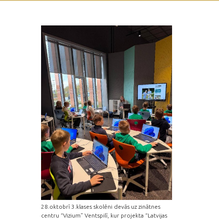
28.oktobrī 3.klases skolēni devās uz zinātnes
centru “Vizium” Ventspilī, kur projekta “Latvijas