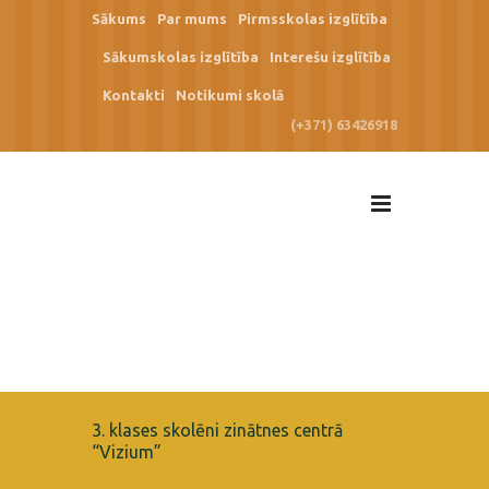
Sākums
Par mums
Pirmsskolas izglītība
Sākumskolas izglītība
Interešu izglītība
Kontakti
Notikumi skolā
(+371) 63426918
3. klases skolēni zinātnes centrā
“Vizium”