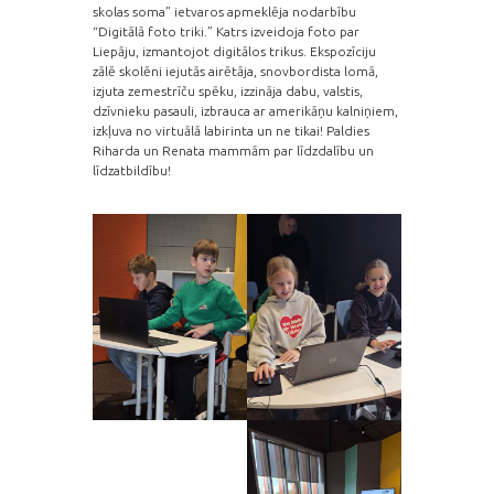
skolas soma” ietvaros apmeklēja nodarbību
“Digitālā foto triki.” Katrs izveidoja foto par
Liepāju, izmantojot digitālos trikus. Ekspozīciju
zālē skolēni iejutās airētāja, snovbordista lomā,
izjuta zemestrīču spēku, izzināja dabu, valstis,
dzīvnieku pasauli, izbrauca ar amerikāņu kalniņiem,
izkļuva no virtuālā labirinta un ne tikai! Paldies
Riharda un Renata mammām par līdzdalību un
līdzatbildību!