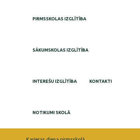
PIRMSSKOLAS IZGLĪTĪBA
SĀKUMSKOLAS IZGLĪTĪBA
INTEREŠU IZGLĪTĪBA
KONTAKTI
NOTIKUMI SKOLĀ
Karjeras diena pirmsskolā