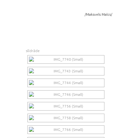
/Maksvels Malcs/
slīdrāde