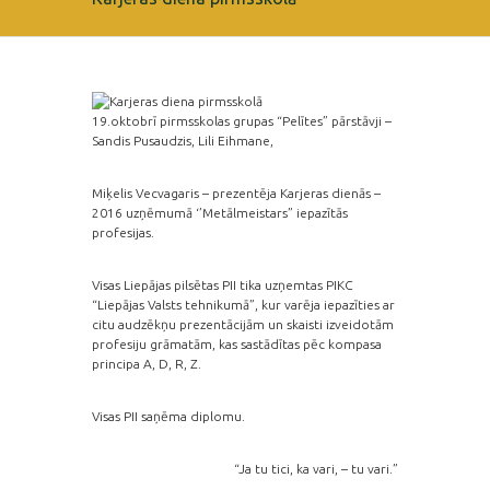
19.oktobrī pirmsskolas grupas “Pelītes” pārstāvji –
Sandis Pusaudzis, Lili Eihmane,
Miķelis Vecvagaris – prezentēja Karjeras dienās –
2016 uzņēmumā ‘’Metālmeistars” iepazītās
profesijas.
Visas Liepājas pilsētas PII tika uzņemtas PIKC
“Liepājas Valsts tehnikumā”, kur varēja iepazīties ar
citu audzēkņu prezentācijām un skaisti izveidotām
profesiju grāmatām, kas sastādītas pēc kompasa
principa A, D, R, Z.
Visas PII saņēma diplomu.
“Ja tu tici, ka vari, – tu vari.”