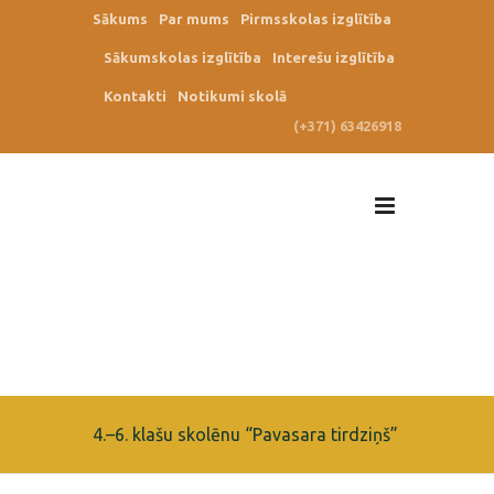
Sākums
Par mums
Pirmsskolas izglītība
Sākumskolas izglītība
Interešu izglītība
Kontakti
Notikumi skolā
(+371) 63426918
4.–6. klašu skolēnu “Pavasara tirdziņš”