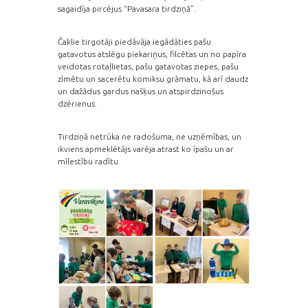
sagaidīja pircējus “Pavasara tirdziņā”.
Čaklie tirgotāji piedāvāja iegādāties pašu
gatavotus atslēgu piekariņus, filcētas un no papīra
veidotas rotaļlietas, pašu gatavotas ziepes, pašu
zīmētu un sacerētu komiksu grāmatu, kā arī daudz
un dažādus gardus našķus un atspirdzinošus
dzērienus.
Tirdziņā netrūka ne radošuma, ne uzņēmības, un
ikviens apmeklētājs varēja atrast ko īpašu un ar
mīlestību radītu