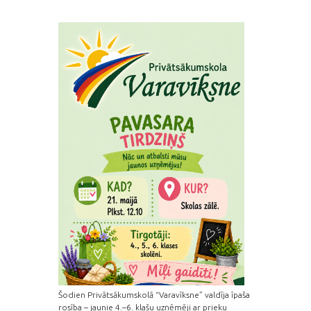
Šodien Privātsākumskolā “Varavīksne” valdīja īpaša
rosība – jaunie 4.–6. klašu uzņēmēji ar prieku