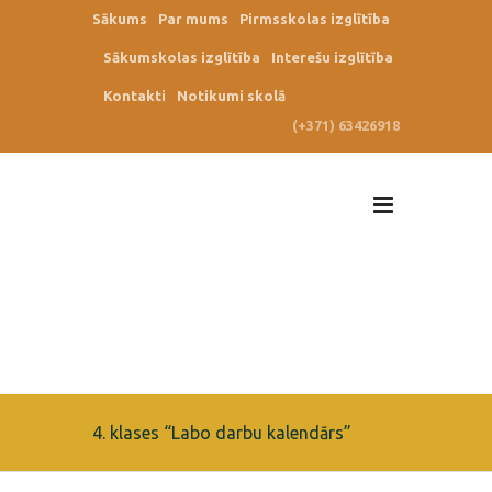
Sākums
Par mums
Pirmsskolas izglītība
Sākumskolas izglītība
Interešu izglītība
Kontakti
Notikumi skolā
(+371) 63426918
4. klases “Labo darbu kalendārs”