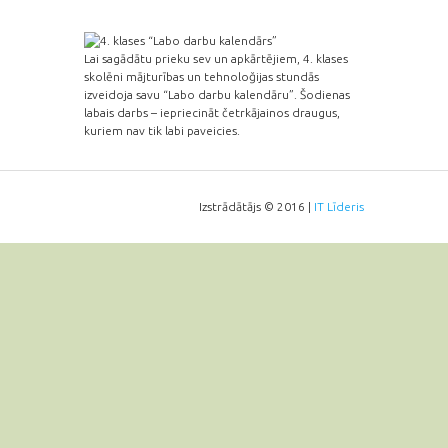
Lai sagādātu prieku sev un apkārtējiem, 4. klases
skolēni mājturības un tehnoloğijas stundās
izveidoja savu “Labo darbu kalendāru”. Šodienas
labais darbs – iepriecināt četrkājainos draugus,
kuriem nav tik labi paveicies.
Izstrādātājs © 2016 |
IT Līderis