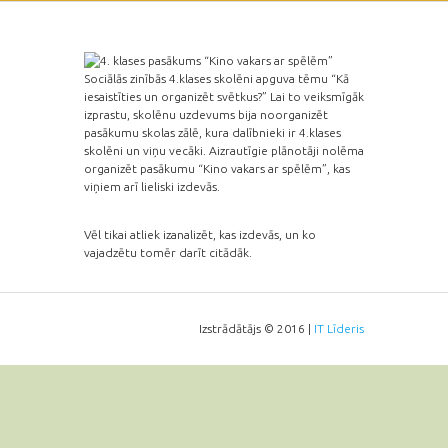
Sociālās zinībās 4.klases skolēni apguva tēmu “Kā
iesaistīties un organizēt svētkus?” Lai to veiksmīgāk
izprastu, skolēnu uzdevums bija noorganizēt
pasākumu skolas
zālē, kura dalībnieki ir 4.klases
skolēni un viņu vecāki. Aizrautīgie plānotāji nolēma
organizēt pasākumu “Kino vakars ar spēlēm”, kas
viņiem arī lieliski izdevās.
Vēl tikai atliek izanalizēt, kas izdevās, un ko
vajadzētu tomēr darīt citādāk.
Izstrādātājs © 2016 |
IT Līderis