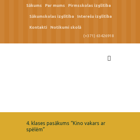
Sākums
Par mums
Pirmsskolas izglītība
Sākumskolas izglītība
Interešu izglītība
Kontakti
Notikumi skolā
(+371) 63426918
4. klases pasākums “Kino vakars ar
spēlēm”