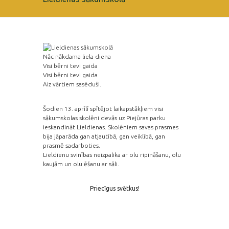
Nāc nākdama liela diena
Visi bērni tevi gaida
Visi bērni tevi gaida
Aiz vārtiem sasēduši.
Šodien 13. aprīlī spītējot laikapstākļiem visi
sākumskolas skolēni devās uz Piejūras parku
ieskandināt Lieldienas. Skolēniem savas prasmes
bija jāparāda gan atjautībā, gan veiklībā, gan
prasmē sadarboties.
Lieldienu svinības neizpalika ar olu ripināšanu, olu
kaujām un olu ēšanu ar sāli.
Priecīgus svētkus!