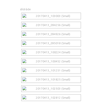
slīdrāde