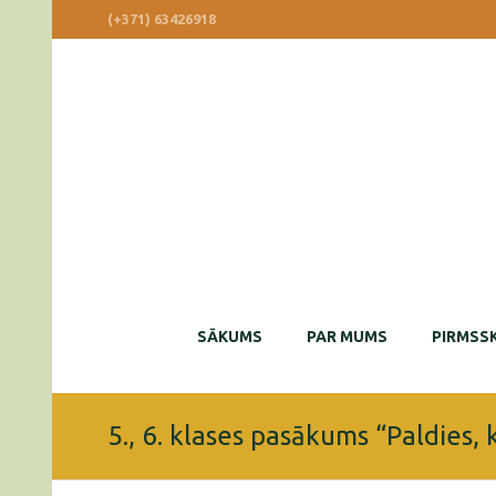
(+371) 63426918
SĀKUMS
PAR MUMS
PIRMSSK
5., 6. klases pasākums “Paldies, k