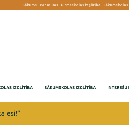
Sākums
Par mums
Pirmsskolas izglītība
Sākumskolas i
OLAS IZGLĪTĪBA
SĀKUMSKOLAS IZGLĪTĪBA
INTEREŠU 
a esi!”