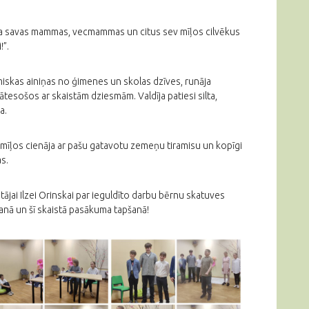
nāja savas mammas, vecmammas un citus sev mīļos cilvēkus
!”.
miskas ainiņas no ģimenes un skolas dzīves, runāja
lātesošos ar skaistām dziesmām. Valdīja patiesi silta,
a.
īļos cienāja ar pašu gatavotu zemeņu tiramisu un kopīgi
s.
tājai Ilzei Orinskai par ieguldīto darbu bērnu skatuves
anā un šī skaistā pasākuma tapšanā!