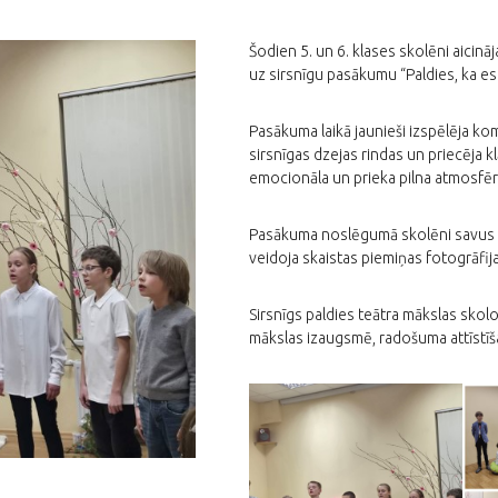
Šodien 5. un 6. klases skolēni aici
uz sirsnīgu pasākumu “Paldies, ka esi
Pasākuma laikā jaunieši izspēlēja ko
sirsnīgas dzejas rindas un priecēja k
emocionāla un prieka pilna atmosfēr
Pasākuma noslēgumā skolēni savus m
veidoja skaistas piemiņas fotogrāfija
Sirsnīgs paldies teātra mākslas skolo
mākslas izaugsmē, radošuma attīstīš