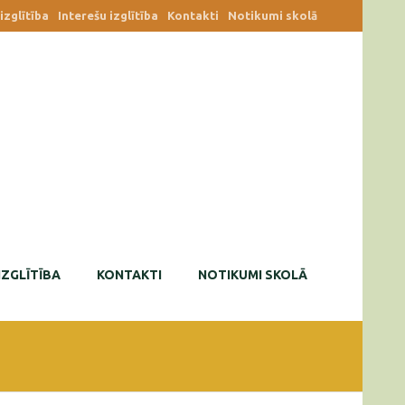
zglītība
Interešu izglītība
Kontakti
Notikumi skolā
IZGLĪTĪBA
KONTAKTI
NOTIKUMI SKOLĀ