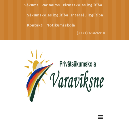
Sākums
Par mums
Pirmsskolas izglītība
Sākumskolas izglītība
Interešu izglītība
Kontakti
Notikumi skolā
(+371) 63426918