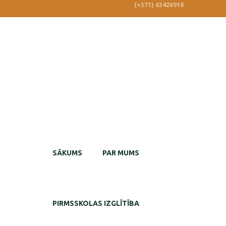
(+371) 63426918
SĀKUMS
PAR MUMS
PIRMSSKOLAS IZGLĪTĪBA