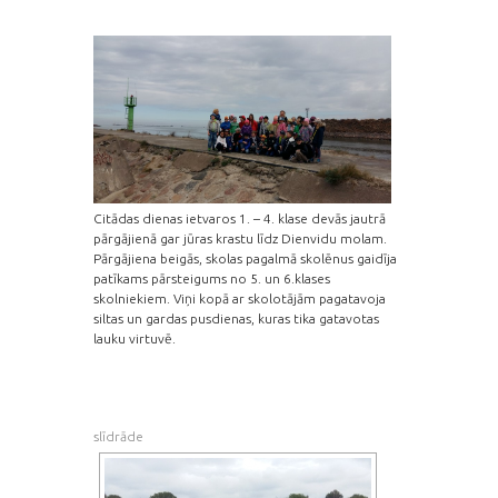
Citādas dienas ietvaros 1. – 4. klase devās jautrā
pārgājienā gar jūras krastu līdz Dienvidu molam.
Pārgājiena beigās, skolas pagalmā skolēnus gaidīja
patīkams pārsteigums no 5. un 6.klases
skolniekiem. Viņi kopā ar skolotājām pagatavoja
siltas un gardas pusdienas, kuras tika gatavotas
lauku virtuvē.
slīdrāde