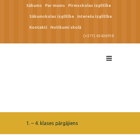
Sākums
Par mums
Pirmsskolas izglītība
Sākumskolas izglītība
Interešu izglītība
Kontakti
Notikumi skolā
(+371) 63426918
1. – 4. klases pārgājiens