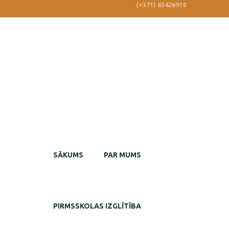
(+371) 63426918
SĀKUMS
PAR MUMS
PIRMSSKOLAS IZGLĪTĪBA