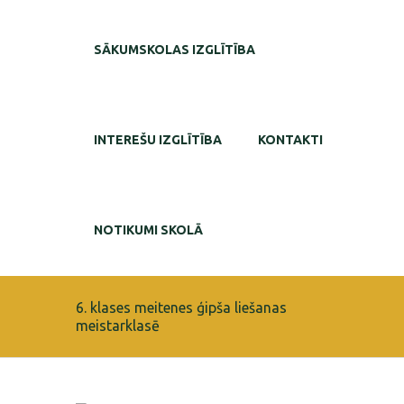
SĀKUMSKOLAS IZGLĪTĪBA
INTEREŠU IZGLĪTĪBA
KONTAKTI
NOTIKUMI SKOLĀ
6. klases meitenes ģipša liešanas
meistarklasē