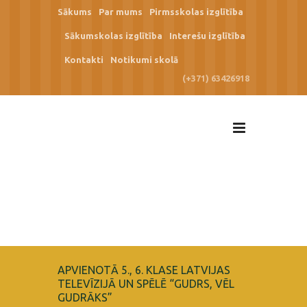
Sākums
Par mums
Pirmsskolas izglītība
Sākumskolas izglītība
Interešu izglītība
Kontakti
Notikumi skolā
(+371) 63426918
APVIENOTĀ 5., 6. KLASE LATVIJAS
TELEVĪZIJĀ UN SPĒLĒ “GUDRS, VĒL
GUDRĀKS”