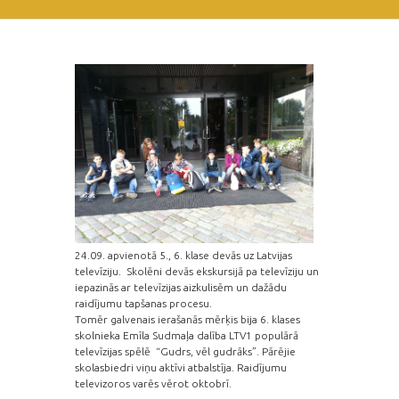
24.09. apvienotā 5., 6. klase devās uz Latvijas
televīziju. Skolēni devās ekskursijā pa televīziju un
iepazinās ar televīzijas aizkulisēm un dažādu
raidījumu tapšanas procesu.
Tomēr galvenais ierašanās mērķis bija 6. klases
skolnieka Emīla Sudmaļa dalība LTV1 populārā
televīzijas spēlē “Gudrs, vēl gudrāks”. Pārējie
skolasbiedri viņu aktīvi atbalstīja. Raidījumu
televizoros varēs vērot oktobrī.