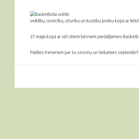
veiklību, izveicību, izturību un kustību prieku kopā ar lieli
27.maijā kopā ar vēl citiem bērniem piedalījāmies Basket
Paldies treneriem par šo sezonu un tiekamies septembrī