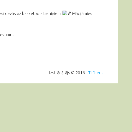
nesī devās uz basketbola treniņiem.
Mācījāmies
zdevumus.
Izstrādātājs © 2016 |
IT Līderis