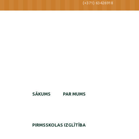
(+371) 63426918
SĀKUMS
PAR MUMS
PIRMSSKOLAS IZGLĪTĪBA