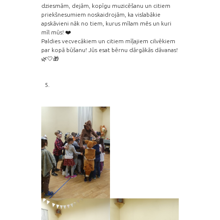
dziesmām, dejām, kopīgu muzicēšanu un citiem
priekšnesumiem noskaidrojām, ka vislabākie
apskāvieni nāk no tiem, kurus mīlam mēs un kuri
mīl mūs! ❤️
Paldies vecvecākiem un citiem mīļajiem cilvēkiem
par kopā būšanu! Jūs esat bērnu dārgākās dāvanas!
🌿🤍🎁