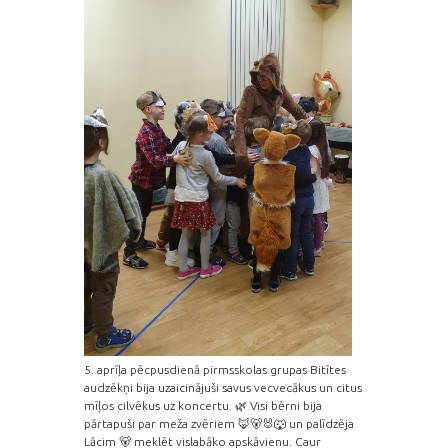
5. aprīļa pēcpusdienā pirmsskolas grupas Bitītes
audzēkņi bija uzaicinājuši savus vecvecākus un citus
mīļos cilvēkus uz koncertu. 🌿 Visi bērni bija
pārtapuši par meža zvēriem 🦊🐻🐰🐺 un palīdzēja
Lācim 🐻 meklēt vislabāko apskāvienu. Caur