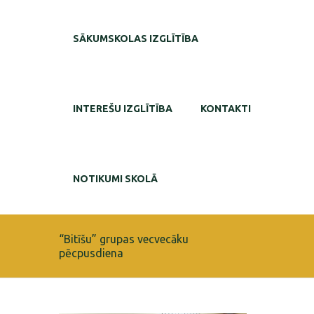
SĀKUMSKOLAS IZGLĪTĪBA
INTEREŠU IZGLĪTĪBA
KONTAKTI
NOTIKUMI SKOLĀ
“Bitīšu” grupas vecvecāku
pēcpusdiena