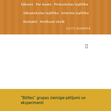
Sākums
Par mums
Pirmsskolas izglītība
Sākumskolas izglītība
Interešu izglītība
Kontakti
Notikumi skolā
(+371) 63426918
“Bitītes” grupas ziemīgie pētījumi un
eksperimenti