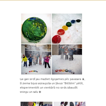
Lai gan sirdī jau mazliet ilgojamies pēc pavasara ☀️,
šī ziema bijusi aizraujoša un ļāvusi “Bitītēm” pētīt,
eksperimentēt un vienkārši no sirds izbaudīt
sniegu un salu ❄️