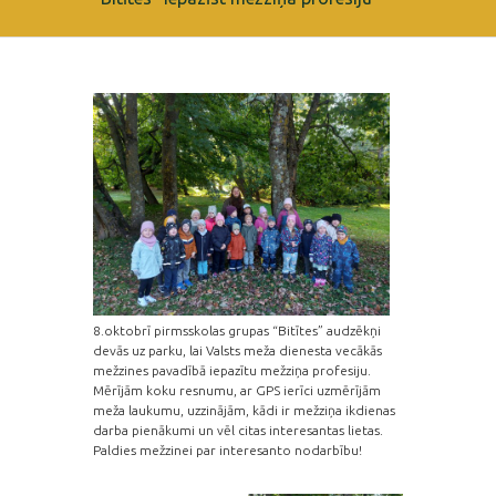
8.oktobrī pirmsskolas grupas “Bitītes” audzēkņi
devās uz parku, lai Valsts meža dienesta vecākās
mežzines pavadībā iepazītu mežziņa profesiju.
Mērījām koku resnumu, ar GPS ierīci uzmērījām
meža laukumu, uzzinājām, kādi ir mežziņa ikdienas
darba pienākumi un vēl citas interesantas lietas.
Paldies mežzinei par interesanto nodarbību!