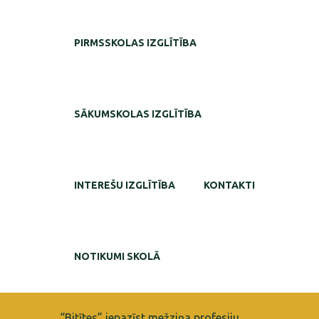
PIRMSSKOLAS IZGLĪTĪBA
SĀKUMSKOLAS IZGLĪTĪBA
INTEREŠU IZGLĪTĪBA
KONTAKTI
NOTIKUMI SKOLĀ
“Bitītes” iepazīst mežziņa profesiju