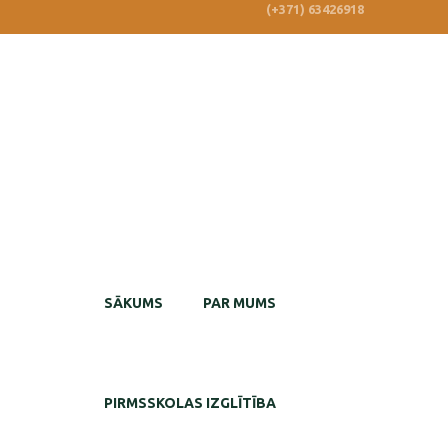
(+371) 63426918
SĀKUMS
PAR MUMS
PIRMSSKOLAS IZGLĪTĪBA