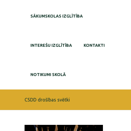
SĀKUMSKOLAS IZGLĪTĪBA
INTEREŠU IZGLĪTĪBA
KONTAKTI
NOTIKUMI SKOLĀ
CSDD drošības svētki