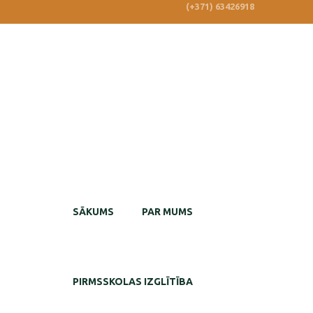
(+371) 63426918
SĀKUMS
PAR MUMS
PIRMSSKOLAS IZGLĪTĪBA