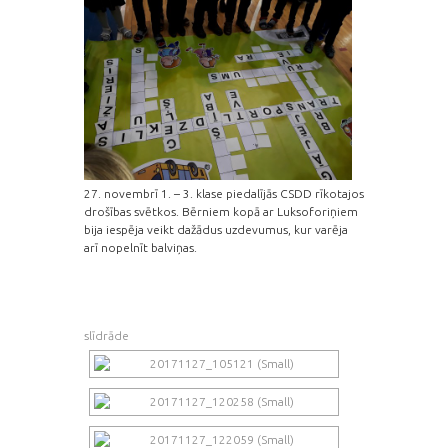
27. novembrī 1. – 3. klase piedalījās CSDD rīkotajos
drošības svētkos. Bērniem kopā ar Luksoforiņiem
bija iespēja veikt dažādus uzdevumus, kur varēja
arī nopelnīt balviņas.
slīdrāde