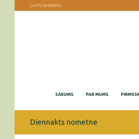
(+371) 63426918
SĀKUMS
PAR MUMS
PIRMSSK
Diennakts nometne