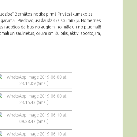
raudzība” Bernātos notika pirmā Privātsākumskolas
s garumā. Piedzīvojuši daudz skaistu mirkļu. Nometnes
ādus radošos darbus no augiem, no māla un no pludmalē
ali un saulrietus, cēlām smilšu pilis, aktīvi sportojām,