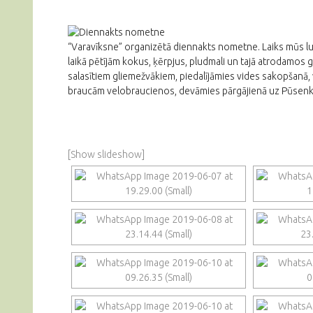
“Varavīksne” organizētā diennakts nometne. Laiks mūs lu
laikā pētījām kokus, ķērpjus, pludmali un tajā atrodamo
salasītiem gliemežvākiem, piedalījāmies vides sakopšanā, v
braucām velobraucienos, devāmies pārgājienā uz Pūsenkā
[Show slideshow]