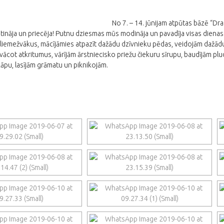
No 7. – 14. jūnijam atpūtas bāzē “D
tināja un priecēja! Putnu dziesmas mūs modināja un pavadīja visas diena
s gliemežvākus, mācījāmies atpazīt dažādu dzīvnieku pēdas, veidojām daž
ācot atkritumus, vārījām ārstniecisko priežu čiekuru sīrupu, baudījām pludm
pu, lasījām grāmatu un piknikojām.