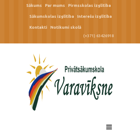
Sākums
Par mums
Pirmsskolas izglītība
Sākumskolas izglītība
Interešu izglītība
Kontakti
Notikumi skolā
(+371) 63426918