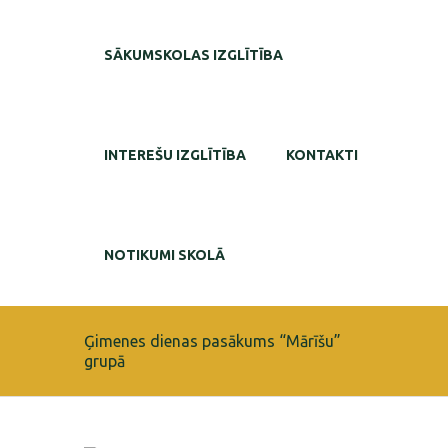
SĀKUMSKOLAS IZGLĪTĪBA
INTEREŠU IZGLĪTĪBA
KONTAKTI
NOTIKUMI SKOLĀ
Ģimenes dienas pasākums “Mārīšu”
grupā