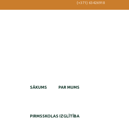
(+371) 63426918
SĀKUMS
PAR MUMS
PIRMSSKOLAS IZGLĪTĪBA