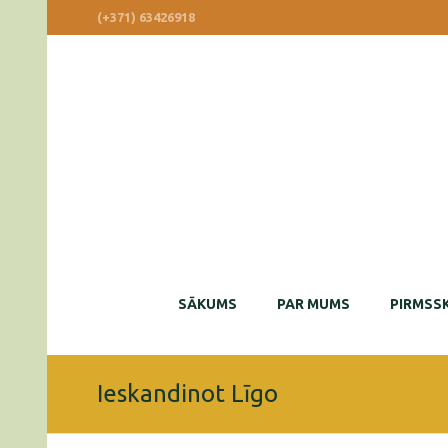
(+371) 63426918
SĀKUMS
PAR MUMS
PIRMSSK
Ieskandinot Līgo