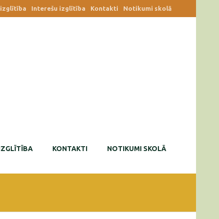
zglītība
Interešu izglītība
Kontakti
Notikumi skolā
IZGLĪTĪBA
KONTAKTI
NOTIKUMI SKOLĀ