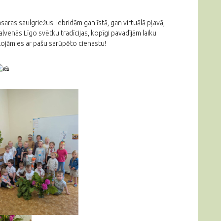
asaras saulgriežus. Iebridām gan īstā, gan virtuālā pļavā,
alvenās Līgo svētku tradīcijas,
kopīgi pavadījām laiku
lojāmies ar pašu sarūpēto cienastu!