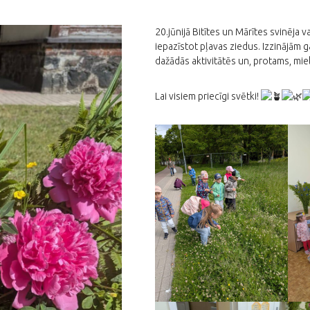
20.jūnijā Bitītes un Mārītes svinēja v
iepazīstot pļavas ziedus. Izzinājām g
dažādās aktivitātēs un, protams, mie
Lai visiem priecīgi svētki!