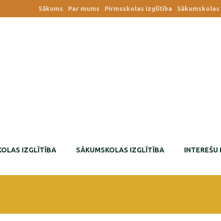
Sākums
Par mums
Pirmsskolas izglītība
Sākumskolas i
OLAS IZGLĪTĪBA
SĀKUMSKOLAS IZGLĪTĪBA
INTEREŠU 