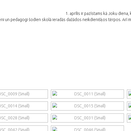
1. aprīlis ir pazīstams kā Joku diena
ēni un pedagogi šodien skolā ieradās dažādos neikdienišķos tērpos. Arī 