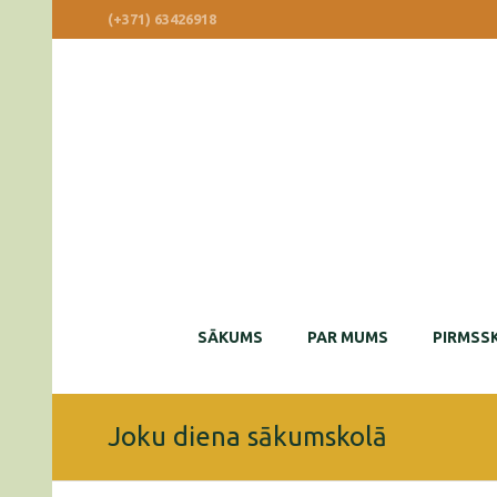
(+371) 63426918
SĀKUMS
PAR MUMS
PIRMSSK
Joku diena sākumskolā