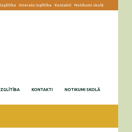
zglītība
Interešu izglītība
Kontakti
Notikumi skolā
IZGLĪTĪBA
KONTAKTI
NOTIKUMI SKOLĀ