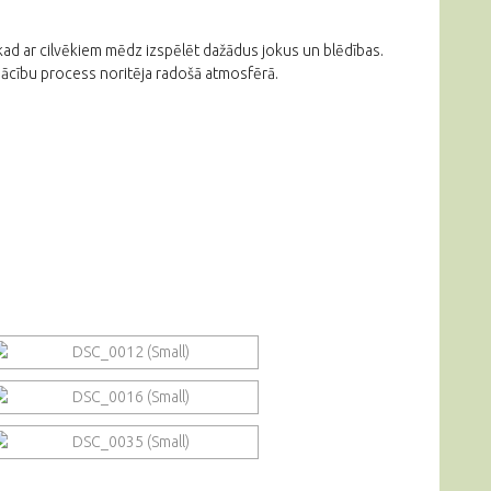
, kad ar cilvēkiem mēdz izspēlēt dažādus jokus un blēdības.
mācību process noritēja radošā atmosfērā.