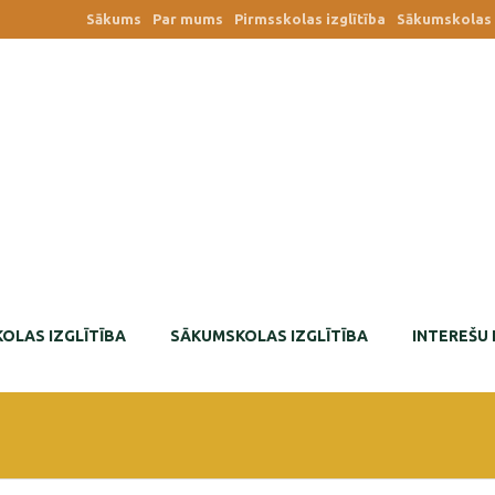
Sākums
Par mums
Pirmsskolas izglītība
Sākumskolas i
OLAS IZGLĪTĪBA
SĀKUMSKOLAS IZGLĪTĪBA
INTEREŠU 