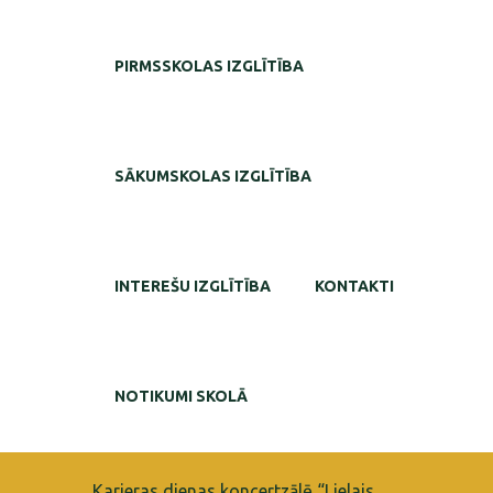
PIRMSSKOLAS IZGLĪTĪBA
SĀKUMSKOLAS IZGLĪTĪBA
INTEREŠU IZGLĪTĪBA
KONTAKTI
NOTIKUMI SKOLĀ
Karjeras dienas koncertzālē “Lielais