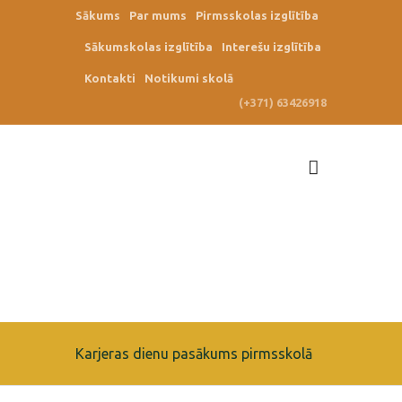
Sākums
Par mums
Pirmsskolas izglītība
Sākumskolas izglītība
Interešu izglītība
Kontakti
Notikumi skolā
(+371) 63426918
Karjeras dienu pasākums pirmsskolā