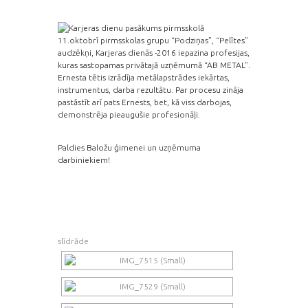
11.oktobrī pirmsskolas grupu “Podziņas”, “Pelītes”
audzēkņi, Karjeras dienās -2016 iepazina profesijas,
kuras sastopamas privātajā uzņēmumā “AB METAL”.
Ernesta tētis izrādīja metālapstrādes iekārtas,
instrumentus, darba rezultātu. Par procesu zināja
pastāstīt arī pats Ernests, bet, kā viss darbojas,
demonstrēja pieaugušie profesionāļi.
Paldies Baložu ģimenei un uzņēmuma
darbiniekiem!
slīdrāde