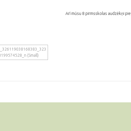
Arī mūsu 8 pirmsskolas audzēkņi pied