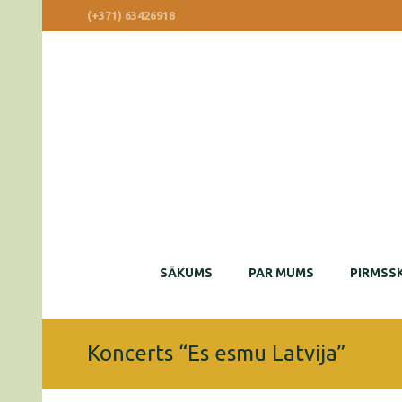
(+371) 63426918
SĀKUMS
PAR MUMS
PIRMSSK
Koncerts “Es esmu Latvija”