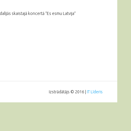
alījās skaistajā koncertā “Es esmu Latvija”
Izstrādātājs © 2016 |
IT Līderis