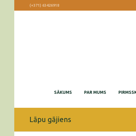
(+371) 63426918
SĀKUMS
PAR MUMS
PIRMSSK
Lāpu gājiens