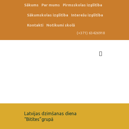
Sākums
Par mums
Pirmsskolas izglītība
Sākumskolas izglītība
Interešu izglītība
Kontakti
Notikumi skolā
(+371) 63426918
Latvijas dzimšanas diena
“Bitītes”grupā