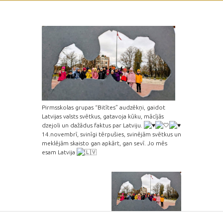
Pirmsskolas grupas “Bitītes” audzēkņi, gaidot
Latvijas valsts svētkus, gatavoja kūku, mācījās
dzejoli un dažādus faktus par Latviju.
14.novembrī, svinīgi tērpušies, svinējām svētkus un
meklējām skaisto gan apkārt, gan sevī. Jo mēs
esam Latvija