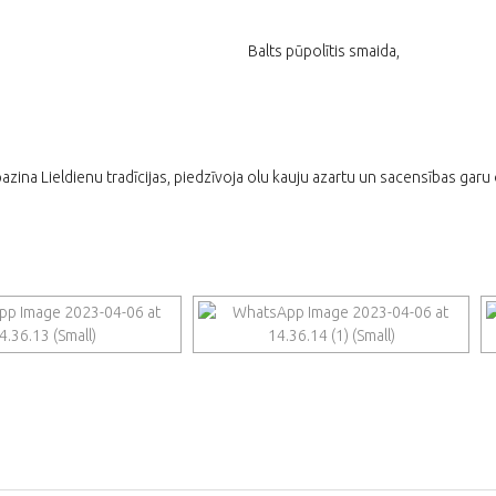
Balts pūpolītis smaida,
zina Lieldienu tradīcijas, piedzīvoja olu kauju azartu un sacensības garu 