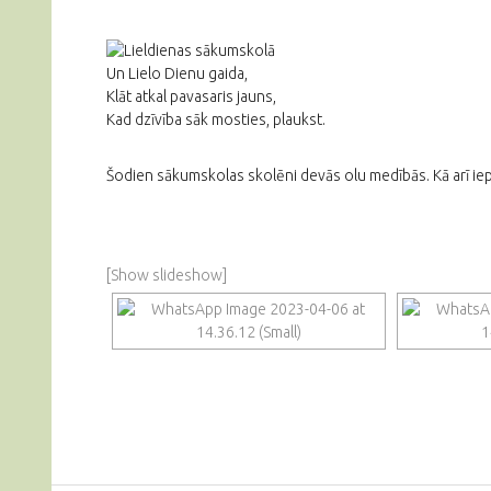
Un Lielo Dienu gaida,
Klāt atkal pavasaris jauns,
Kad dzīvība sāk mosties, plaukst.
Šodien sākumskolas skolēni devās olu medībās. Kā arī iepa
[Show slideshow]