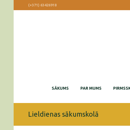
(+371) 63426918
SĀKUMS
PAR MUMS
PIRMSSK
Lieldienas sākumskolā