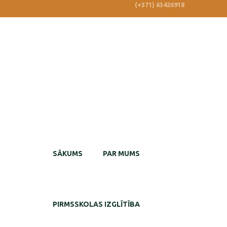
(+371) 63426918
SĀKUMS
PAR MUMS
PIRMSSKOLAS IZGLĪTĪBA