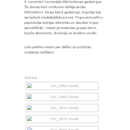
9. novembrī norisinājās Mārtiņdienas gadatirgus.
Šīs dienas lielo notikumu atklāja skolas
Mārtiņbērni. Kā jau katrā gadatirgū, tirgotāji bija
sarūpējuši visdažādākās preces. Tirgus atmosfēru
papildināja lustīgas dziesmas un daudzie tirgus
apmeklētāji – mazie pirmsskolas grupas bērni,
bijušie absolventi, skolotāji un skolēnu vecāki.
Liels paldies visiem par dalību un pozitīvas
noskaņas radīšanu!
slīdrāde