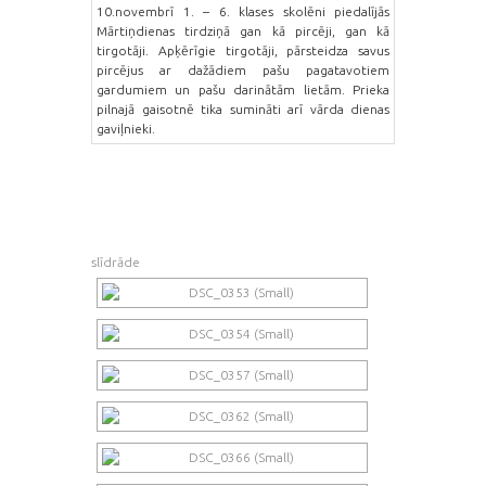
10.novembrī 1. – 6. klases skolēni piedalījās
Mārtiņdienas tirdziņā gan kā pircēji, gan kā
tirgotāji. Apķērīgie tirgotāji, pārsteidza savus
pircējus ar dažādiem pašu pagatavotiem
gardumiem un pašu darinātām lietām. Prieka
pilnajā gaisotnē tika sumināti arī vārda dienas
gaviļnieki.
slīdrāde