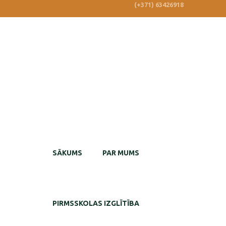
(+371) 63426918
SĀKUMS
PAR MUMS
PIRMSSKOLAS IZGLĪTĪBA