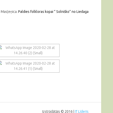
 Masļeņica.
Paldies folkloras kopai ” Solniško” no Liedaga
Izstrādātājs © 2016 |
IT Līderis