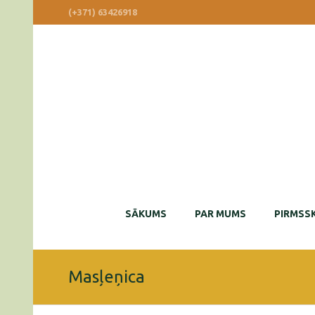
(+371) 63426918
SĀKUMS
PAR MUMS
PIRMSSK
Masļeņica